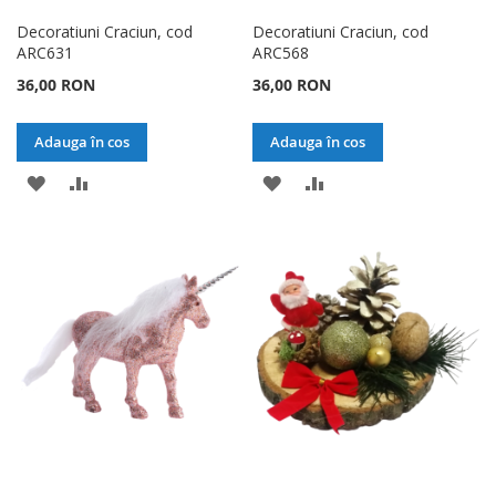
Decoratiuni Craciun, cod
Decoratiuni Craciun, cod
ARC631
ARC568
36,00 RON
36,00 RON
Adauga în cos
Adauga în cos
ADAUGATI
ADAUGATI
ADAUGATI
ADAUGATI
LA
PENTRU
LA
PENTRU
LISTA
COMPARARE
LISTA
COMPARARE
DE
DE
DORINTE
DORINTE