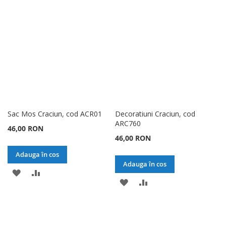
LISTA
COMPARARE
LISTA
COMPARARE
DE
DE
DORINTE
DORINTE
Sac Mos Craciun, cod ACR01
Decoratiuni Craciun, cod
ARC760
46,00 RON
46,00 RON
Adauga în cos
Adauga în cos
ADAUGATI
ADAUGATI
ADAUGATI
ADAUGATI
LA
PENTRU
LA
PENTRU
LISTA
COMPARARE
LISTA
COMPARARE
DE