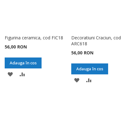
Figurina ceramica, cod FIC18
Decoratiuni Craciun, cod
ARC618
56,00 RON
56,00 RON
Adauga în cos
Adauga în cos
ADAUGATI
ADAUGATI
ADAUGATI
ADAUGATI
LA
PENTRU
LA
PENTRU
LISTA
COMPARARE
LISTA
COMPARARE
DE
DE
DORINTE
DORINTE