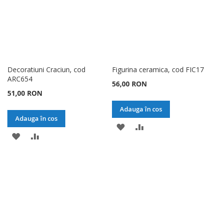
Decoratiuni Craciun, cod
Figurina ceramica, cod FIC17
ARC654
56,00 RON
51,00 RON
Adauga în cos
Adauga în cos
ADAUGATI
ADAUGATI
ADAUGATI
ADAUGATI
LA
PENTRU
LA
PENTRU
LISTA
COMPARARE
LISTA
COMPARARE
DE
DE
DORINTE
DORINTE