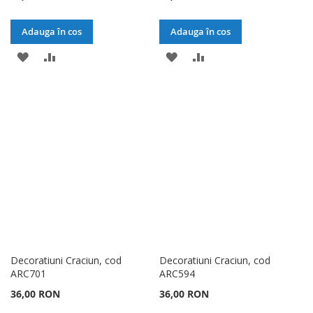
Adauga în cos
Adauga în cos
ADAUGATI
ADAUGATI
ADAUGATI
ADAUGATI
LA
PENTRU
LA
PENTRU
LISTA
COMPARARE
LISTA
COMPARARE
DE
DE
DORINTE
DORINTE
Decoratiuni Craciun, cod
Decoratiuni Craciun, cod
ARC701
ARC594
36,00 RON
36,00 RON