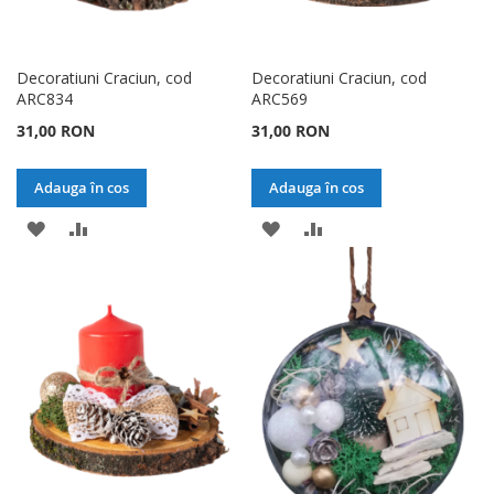
Decoratiuni Craciun, cod
Decoratiuni Craciun, cod
ARC834
ARC569
31,00 RON
31,00 RON
Adauga în cos
Adauga în cos
ADAUGATI
ADAUGATI
ADAUGATI
ADAUGATI
LA
PENTRU
LA
PENTRU
LISTA
COMPARARE
LISTA
COMPARARE
DE
DE
DORINTE
DORINTE