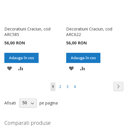
Decoratiuni Craciun, cod
Decoratiuni Craciun, cod
ARC585
ARC622
56,00 RON
56,00 RON
Adauga în cos
Adauga în cos
ADAUGATI
ADAUGATI
ADAUGATI
ADAUGATI
LA
PENTRU
LA
PENTRU
Pagina
Pagin
Urmat
în
Pagina
Pagina
Pagina
1
2
3
4
LISTA
COMPARARE
LISTA
COMPARARE
acest
DE
DE
Afisati
pe pagina
moment
DORINTE
DORINTE
cititi
pagina
Comparati produse