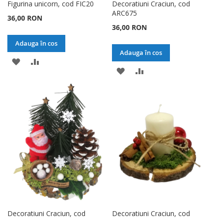
Figurina unicorn, cod FIC20
Decoratiuni Craciun, cod
ARC675
36,00 RON
36,00 RON
Adauga în cos
Adauga în cos
ADAUGATI
ADAUGATI
ADAUGATI
ADAUGATI
LA
PENTRU
LA
PENTRU
LISTA
COMPARARE
LISTA
COMPARARE
DE
DE
DORINTE
DORINTE
Decoratiuni Craciun, cod
Decoratiuni Craciun, cod