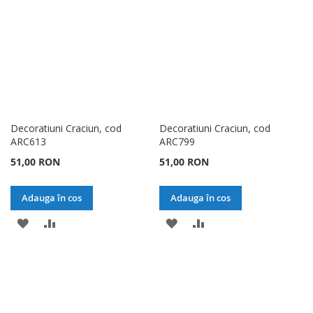
DORINTE
DORINTE
Decoratiuni Craciun, cod
Decoratiuni Craciun, cod
ARC613
ARC799
51,00 RON
51,00 RON
Adauga în cos
Adauga în cos
ADAUGATI
ADAUGATI
ADAUGATI
ADAUGATI
LA
PENTRU
LA
PENTRU
LISTA
COMPARARE
LISTA
COMPARARE
DE
DE