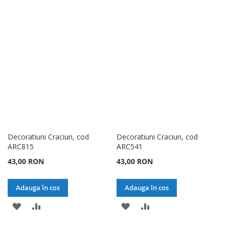
LA
PENTRU
LA
PENTRU
LISTA
COMPARARE
LISTA
COMPARARE
DE
DE
DORINTE
DORINTE
Decoratiuni Craciun, cod
Decoratiuni Craciun, cod
ARC815
ARC541
43,00 RON
43,00 RON
Adauga în cos
Adauga în cos
ADAUGATI
ADAUGATI
ADAUGATI
ADAUGATI
LA
PENTRU
LA
PENTRU