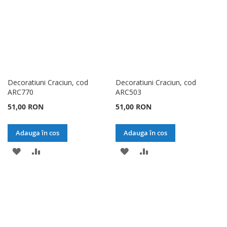
DORINTE
DORINTE
Decoratiuni Craciun, cod
Decoratiuni Craciun, cod
ARC770
ARC503
51,00 RON
51,00 RON
Adauga în cos
Adauga în cos
ADAUGATI
ADAUGATI
ADAUGATI
ADAUGATI
LA
PENTRU
LA
PENTRU
LISTA
COMPARARE
LISTA
COMPARARE
DE
DE
DORINTE
DORINTE