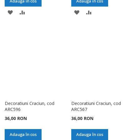
Adauga în cos
Adauga în cos
ADAUGATI
ADAUGATI
ADAUGATI
ADAUGATI
LA
PENTRU
LA
PENTRU
LISTA
COMPARARE
LISTA
COMPARARE
DE
DE
DORINTE
DORINTE
Decoratiuni Craciun, cod
Decoratiuni Craciun, cod
ARC596
ARC567
36,00 RON
36,00 RON
Adauga în cos
Adauga în cos