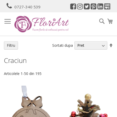
Mergeti
0727-340 539
la
Continut
Cauta
Co
Se
Sortati dupa
Filtru
de
Craciun
Articolele
1
-
50
din
195