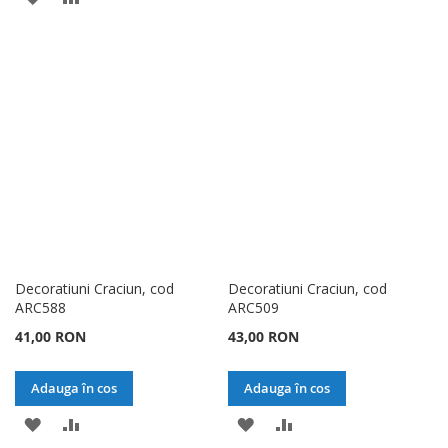
LA
PENTRU
LA
PENTRU
LISTA
COMPARARE
LISTA
COMPARARE
DE
DE
DORINTE
DORINTE
Decoratiuni Craciun, cod
Decoratiuni Craciun, cod
ARC588
ARC509
41,00 RON
43,00 RON
Adauga în cos
Adauga în cos
ADAUGATI
ADAUGATI
ADAUGATI
ADAUGATI