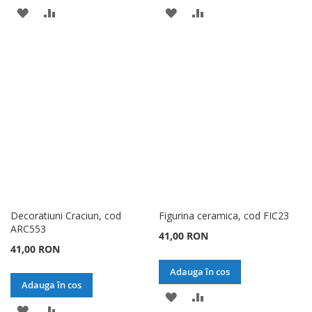
ADAUGATI
ADAUGATI
ADAUGATI
ADAUGATI
LA
PENTRU
LA
PENTRU
LISTA
COMPARARE
LISTA
COMPARARE
DE
DE
DORINTE
DORINTE
Decoratiuni Craciun, cod
Figurina ceramica, cod FIC23
ARC553
41,00 RON
41,00 RON
Adauga în cos
Adauga în cos
ADAUGATI
ADAUGATI
ADAUGATI
ADAUGATI