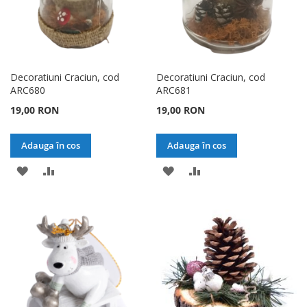
Decoratiuni Craciun, cod
Decoratiuni Craciun, cod
ARC680
ARC681
19,00 RON
19,00 RON
Adauga în cos
Adauga în cos
ADAUGATI
ADAUGATI
ADAUGATI
ADAUGATI
LA
PENTRU
LA
PENTRU
LISTA
COMPARARE
LISTA
COMPARARE
DE
DE
DORINTE
DORINTE