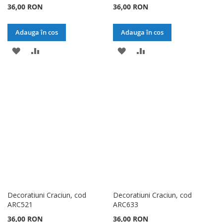
36,00 RON
36,00 RON
Adauga în cos
Adauga în cos
ADAUGATI
ADAUGATI
ADAUGATI
ADAUGATI
LA
PENTRU
LA
PENTRU
LISTA
COMPARARE
LISTA
COMPARARE
DE
DE
DORINTE
DORINTE
Decoratiuni Craciun, cod
Decoratiuni Craciun, cod
ARC521
ARC633
36,00 RON
36,00 RON