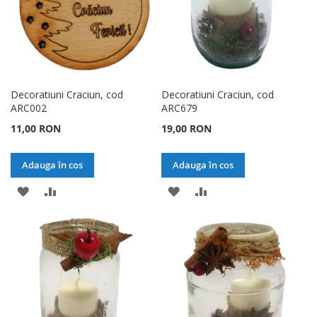
Decoratiuni Craciun, cod
Decoratiuni Craciun, cod
ARC002
ARC679
11,00 RON
19,00 RON
Adauga în cos
Adauga în cos
ADAUGATI
ADAUGATI
ADAUGATI
ADAUGATI
LA
PENTRU
LA
PENTRU
LISTA
COMPARARE
LISTA
COMPARARE
DE
DE
DORINTE
DORINTE