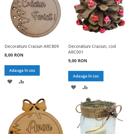
Decoratiuni Craciun ARC809
Decoratiuni Craciun, cod
ARC001
8,00 RON
9,00 RON
Adauga în cos
Adauga în cos
ADAUGATI
ADAUGATI
ADAUGATI
ADAUGATI
LA
PENTRU
LA
PENTRU
LISTA
COMPARARE
LISTA
COMPARARE
DE
DE
DORINTE
DORINTE