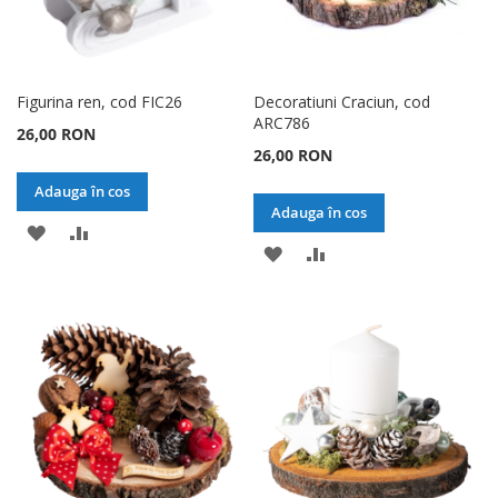
Figurina ren, cod FIC26
Decoratiuni Craciun, cod
ARC786
26,00 RON
26,00 RON
Adauga în cos
Adauga în cos
ADAUGATI
ADAUGATI
ADAUGATI
ADAUGATI
LA
PENTRU
LA
PENTRU
LISTA
COMPARARE
LISTA
COMPARARE
DE
DE
DORINTE
DORINTE