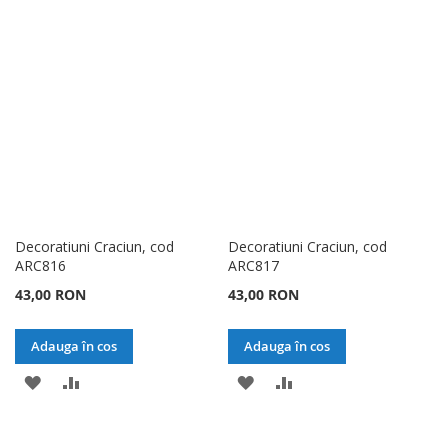
LISTA
COMPARARE
LISTA
COMPARARE
DE
DE
DORINTE
DORINTE
Decoratiuni Craciun, cod
Decoratiuni Craciun, cod
ARC816
ARC817
43,00 RON
43,00 RON
Adauga în cos
Adauga în cos
ADAUGATI
ADAUGATI
ADAUGATI
ADAUGATI
LA
PENTRU
LA
PENTRU