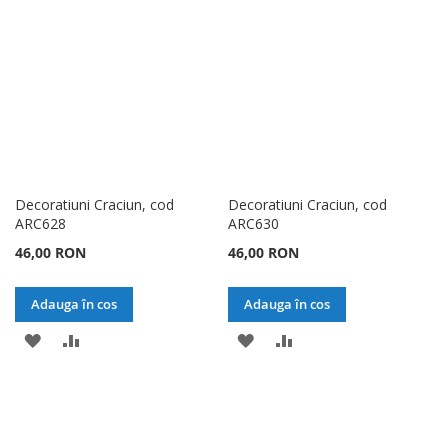
DE
DORINTE
DORINTE
Decoratiuni Craciun, cod
Decoratiuni Craciun, cod
ARC628
ARC630
46,00 RON
46,00 RON
Adauga în cos
Adauga în cos
ADAUGATI
ADAUGATI
ADAUGATI
ADAUGATI
LA
PENTRU
LA
PENTRU
LISTA
COMPARARE
LISTA
COMPARARE
DE
DE