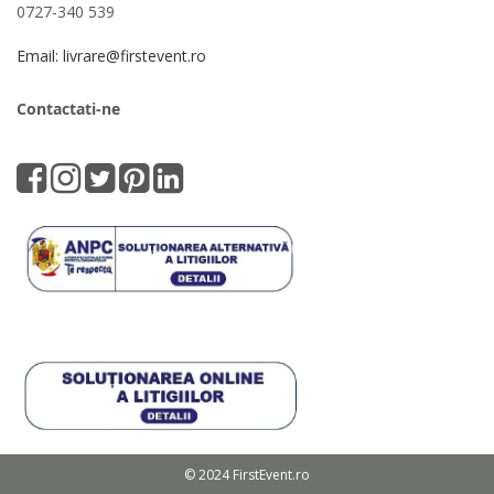
0727-340 539
Email: livrare@firstevent.ro
Contactati-ne
© 2024 FirstEvent.ro