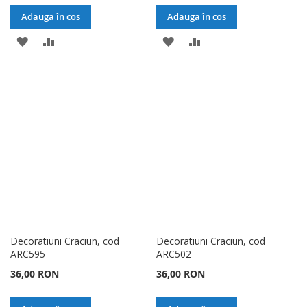
Adauga în cos
Adauga în cos
ADAUGATI
ADAUGATI
ADAUGATI
ADAUGATI
LA
PENTRU
LA
PENTRU
LISTA
COMPARARE
LISTA
COMPARARE
DE
DE
DORINTE
DORINTE
Decoratiuni Craciun, cod
Decoratiuni Craciun, cod
ARC595
ARC502
36,00 RON
36,00 RON