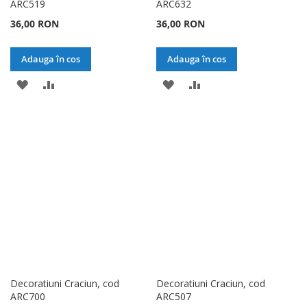
ARC519
ARC632
36,00 RON
36,00 RON
Adauga în cos
Adauga în cos
ADAUGATI
ADAUGATI
ADAUGATI
ADAUGATI
LA
PENTRU
LA
PENTRU
LISTA
COMPARARE
LISTA
COMPARARE
DE
DE
DORINTE
DORINTE
Decoratiuni Craciun, cod
Decoratiuni Craciun, cod
ARC700
ARC507