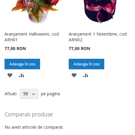
Aranjament Halloween, cod
Aranjament 1 Noiembrie, cod
ARH01
ARN02
77,00 RON
77,00 RON
Adauga în cos
Adauga în cos
ADAUGATI
ADAUGATI
ADAUGATI
ADAUGATI
LA
PENTRU
LA
PENTRU
Afisati
pe pagina
LISTA
COMPARARE
LISTA
COMPARARE
DE
DE
Comparati produse
DORINTE
DORINTE
Nu aveti articole de comparat.