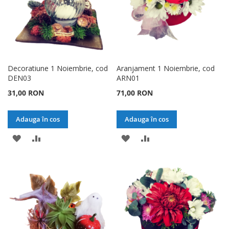
Decoratiune 1 Noiembrie, cod
Aranjament 1 Noiembrie, cod
DEN03
ARN01
31,00 RON
71,00 RON
Adauga în cos
Adauga în cos
ADAUGATI
ADAUGATI
ADAUGATI
ADAUGATI
LA
PENTRU
LA
PENTRU
LISTA
COMPARARE
LISTA
COMPARARE
DE
DE
DORINTE
DORINTE