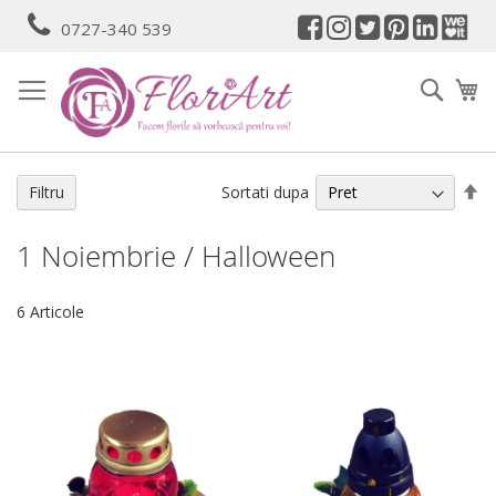
Mergeti
0727-340 539
la
Continut
Cauta
Co
Se
Sortati dupa
Filtru
de
1 Noiembrie / Halloween
6
Articole