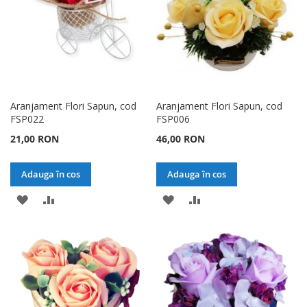
Aranjament Flori Sapun, cod
Aranjament Flori Sapun, cod
FSP022
FSP006
21,00 RON
46,00 RON
Adauga în cos
Adauga în cos
ADAUGATI
ADAUGATI
ADAUGATI
ADAUGATI
LA
PENTRU
LA
PENTRU
LISTA
COMPARARE
LISTA
COMPARARE
DE
DE
DORINTE
DORINTE