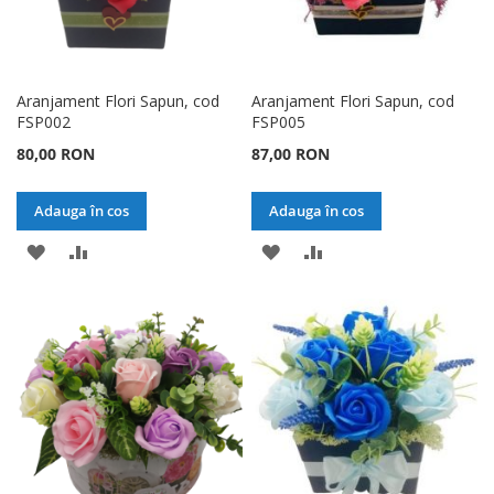
Aranjament Flori Sapun, cod
Aranjament Flori Sapun, cod
FSP002
FSP005
80,00 RON
87,00 RON
Adauga în cos
Adauga în cos
ADAUGATI
ADAUGATI
ADAUGATI
ADAUGATI
LA
PENTRU
LA
PENTRU
LISTA
COMPARARE
LISTA
COMPARARE
DE
DE
DORINTE
DORINTE