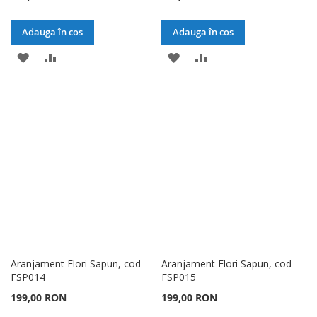
Adauga în cos
Adauga în cos
ADAUGATI
ADAUGATI
ADAUGATI
ADAUGATI
LA
PENTRU
LA
PENTRU
LISTA
COMPARARE
LISTA
COMPARARE
DE
DE
DORINTE
DORINTE
Aranjament Flori Sapun, cod
Aranjament Flori Sapun, cod
FSP014
FSP015
199,00 RON
199,00 RON