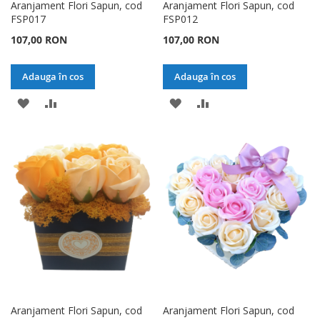
Aranjament Flori Sapun, cod
Aranjament Flori Sapun, cod
FSP017
FSP012
107,00 RON
107,00 RON
Adauga în cos
Adauga în cos
ADAUGATI
ADAUGATI
ADAUGATI
ADAUGATI
LA
PENTRU
LA
PENTRU
LISTA
COMPARARE
LISTA
COMPARARE
DE
DE
DORINTE
DORINTE
Aranjament Flori Sapun, cod
Aranjament Flori Sapun, cod