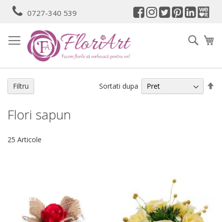
Mergeti
0727-340 539
la
Continut
Cauta
Co
Se
Sortati dupa
Filtru
de
Flori sapun
25
Articole