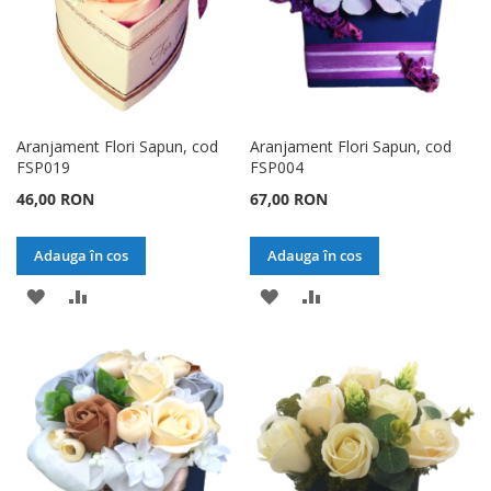
Aranjament Flori Sapun, cod
Aranjament Flori Sapun, cod
FSP019
FSP004
46,00 RON
67,00 RON
Adauga în cos
Adauga în cos
ADAUGATI
ADAUGATI
ADAUGATI
ADAUGATI
LA
PENTRU
LA
PENTRU
LISTA
COMPARARE
LISTA
COMPARARE
DE
DE
DORINTE
DORINTE