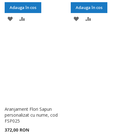
Adauga în cos
Adauga în cos
ADAUGATI
ADAUGATI
ADAUGATI
ADAUGATI
LA
PENTRU
LA
PENTRU
LISTA
COMPARARE
LISTA
COMPARARE
DE
DE
DORINTE
DORINTE
Aranjament Flori Sapun
personalizat cu nume, cod
FSP025
372,00 RON