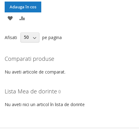
Adauga în cos
ADAUGATI
ADAUGATI
LA
PENTRU
Afisati
pe pagina
LISTA
COMPARARE
DE
Comparati produse
DORINTE
Nu aveti articole de comparat.
Lista Mea de dorinte
Nu aveti nici un articol în lista de dorinte