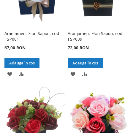
Aranjament Flori Sapun, cod
Aranjament Flori Sapun, cod
FSP001
FSP009
67,00 RON
72,00 RON
Adauga în cos
Adauga în cos
ADAUGATI
ADAUGATI
ADAUGATI
ADAUGATI
LA
PENTRU
LA
PENTRU
LISTA
COMPARARE
LISTA
COMPARARE
DE
DE
DORINTE
DORINTE