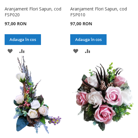
Aranjament Flori Sapun, cod
Aranjament Flori Sapun, cod
FSP020
FSP010
97,00 RON
97,00 RON
Adauga în cos
Adauga în cos
ADAUGATI
ADAUGATI
ADAUGATI
ADAUGATI
LA
PENTRU
LA
PENTRU
LISTA
COMPARARE
LISTA
COMPARARE
DE
DE
DORINTE
DORINTE