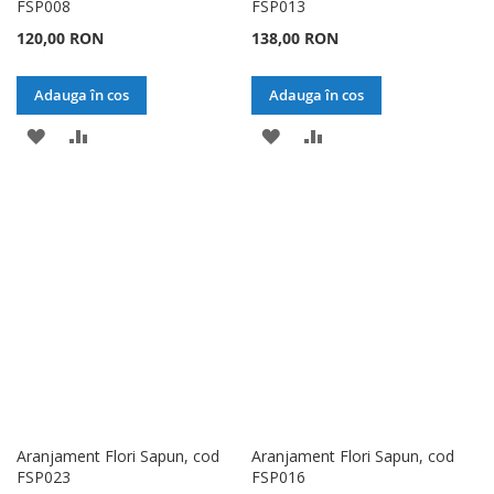
FSP008
FSP013
120,00 RON
138,00 RON
Adauga în cos
Adauga în cos
ADAUGATI
ADAUGATI
ADAUGATI
ADAUGATI
LA
PENTRU
LA
PENTRU
LISTA
COMPARARE
LISTA
COMPARARE
DE
DE
DORINTE
DORINTE
Aranjament Flori Sapun, cod
Aranjament Flori Sapun, cod
FSP023
FSP016