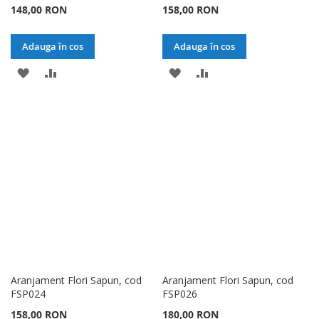
148,00 RON
158,00 RON
Adauga în cos
Adauga în cos
ADAUGATI
ADAUGATI
ADAUGATI
ADAUGATI
LA
PENTRU
LA
PENTRU
LISTA
COMPARARE
LISTA
COMPARARE
DE
DE
DORINTE
DORINTE
Aranjament Flori Sapun, cod
Aranjament Flori Sapun, cod
FSP024
FSP026
158,00 RON
180,00 RON