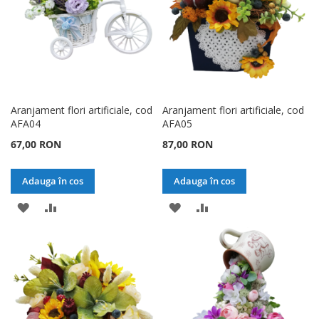
Aranjament flori artificiale, cod
Aranjament flori artificiale, cod
AFA04
AFA05
67,00 RON
87,00 RON
Adauga în cos
Adauga în cos
ADAUGATI
ADAUGATI
ADAUGATI
ADAUGATI
LA
PENTRU
LA
PENTRU
LISTA
COMPARARE
LISTA
COMPARARE
DE
DE
DORINTE
DORINTE