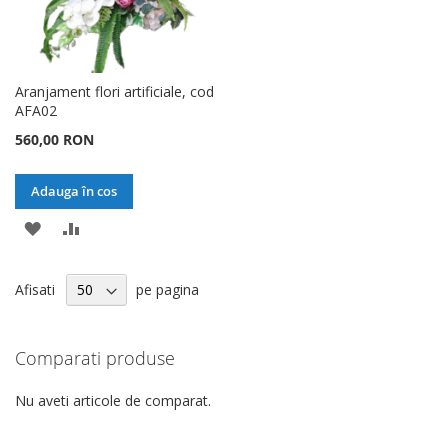
Aranjament flori artificiale, cod
AFA02
560,00 RON
Adauga în cos
ADAUGATI
ADAUGATI
LA
PENTRU
Afisati
pe pagina
LISTA
COMPARARE
DE
Comparati produse
DORINTE
Nu aveti articole de comparat.