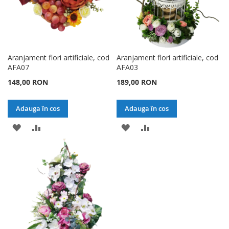
Aranjament flori artificiale, cod
Aranjament flori artificiale, cod
AFA07
AFA03
148,00 RON
189,00 RON
Adauga în cos
Adauga în cos
ADAUGATI
ADAUGATI
ADAUGATI
ADAUGATI
LA
PENTRU
LA
PENTRU
LISTA
COMPARARE
LISTA
COMPARARE
DE
DE
DORINTE
DORINTE