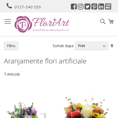
Mergeti
0727-340 539
la
Continut
Cauta
Co
Se
Sortati dupa
Filtru
de
Aranjamente flori artificiale
7
Articole