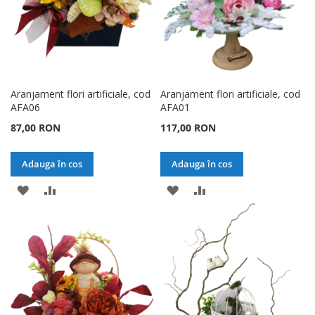
Aranjament flori artificiale, cod
Aranjament flori artificiale, cod
AFA06
AFA01
87,00 RON
117,00 RON
Adauga în cos
Adauga în cos
ADAUGATI
ADAUGATI
ADAUGATI
ADAUGATI
LA
PENTRU
LA
PENTRU
LISTA
COMPARARE
LISTA
COMPARARE
DE
DE
DORINTE
DORINTE