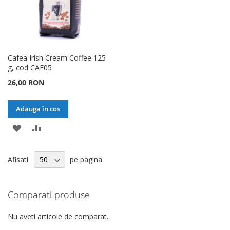
Cafea Irish Cream Coffee 125
g, cod CAF05
26,00 RON
Adauga în cos
ADAUGATI
ADAUGATI
LA
PENTRU
Afisati
pe pagina
LISTA
COMPARARE
DE
Comparati produse
DORINTE
Nu aveti articole de comparat.