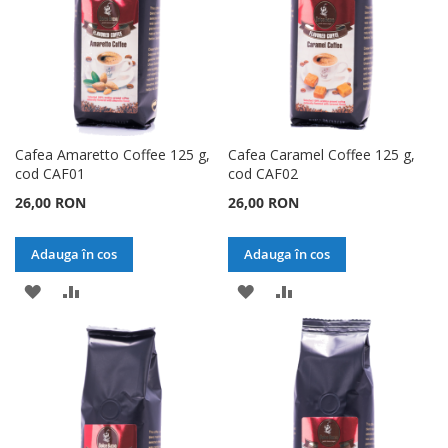
Cafea Amaretto Coffee 125 g,
Cafea Caramel Coffee 125 g,
cod CAF01
cod CAF02
26,00 RON
26,00 RON
Adauga în cos
Adauga în cos
ADAUGATI
ADAUGATI
ADAUGATI
ADAUGATI
LA
PENTRU
LA
PENTRU
LISTA
COMPARARE
LISTA
COMPARARE
DE
DE
DORINTE
DORINTE