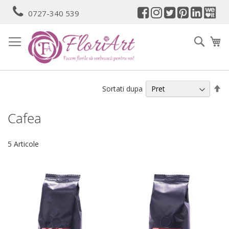
Mergeti
0727-340 539
la
Continut
Cauta
Co
Se
Sortati dupa
de
Cafea
5
Articole