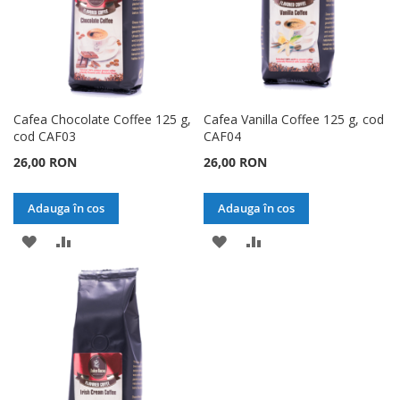
Cafea Chocolate Coffee 125 g,
Cafea Vanilla Coffee 125 g, cod
cod CAF03
CAF04
26,00 RON
26,00 RON
Adauga în cos
Adauga în cos
ADAUGATI
ADAUGATI
ADAUGATI
ADAUGATI
LA
PENTRU
LA
PENTRU
LISTA
COMPARARE
LISTA
COMPARARE
DE
DE
DORINTE
DORINTE