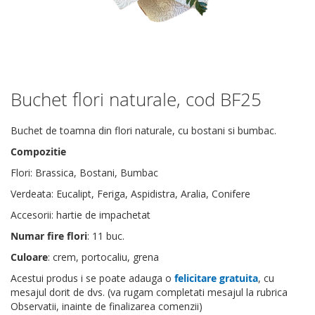
Buchet flori naturale, cod BF25
Skip
to
the
Buchet de toamna din flori naturale, cu bostani si bumbac.
beginning
Compozitie
of
the
Flori: Brassica, Bostani, Bumbac
images
Verdeata: Eucalipt, Feriga, Aspidistra, Aralia, Conifere
gallery
Accesorii: hartie de impachetat
Numar fire flori
: 11 buc.
Culoare
: crem, portocaliu, grena
Acestui produs i se poate adauga o
felicitare gratuita
, cu
mesajul dorit de dvs. (va rugam completati mesajul la rubrica
Observatii, inainte de finalizarea comenzii)