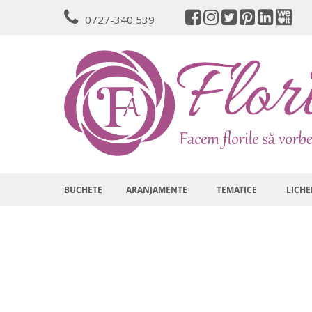
Mergeti
0727-340 539
la
Continut
BUCHETE
ARANJAMENTE
TEMATICE
LICHE
Skip
to
the
end
of
the