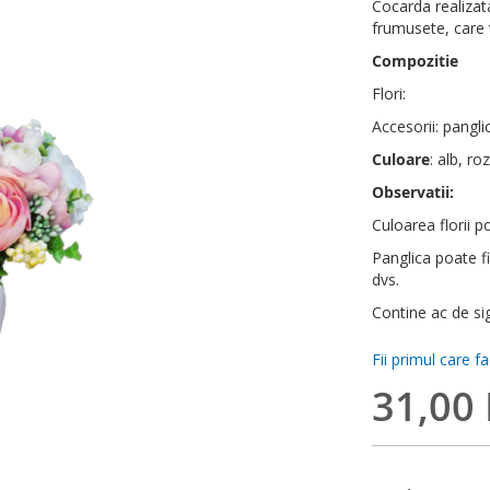
Cocarda realizata 
frumusete, care v
Compozitie
Flori:
Accesorii: pangli
Culoare
: alb, roz
Observatii:
Culoarea florii po
Panglica poate fi
dvs.
Contine ac de sig
Fii primul care f
31,00