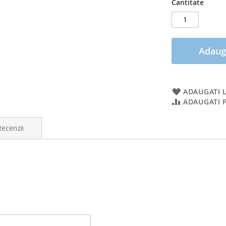
Cantitate
Adaug
ADAUGATI L
ADAUGATI 
Recenzii
r, ramburs sau cash la sediul FirstEvent