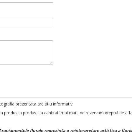
da si plata. In restul tarii si Uniunea Europeana prin DPD curier.
ai mari sau egale cu
300 RON
.
menzi mai mari sau egale cu
500 RON
.
taxa de livrare
este standard.
e pot fi inghitite.
razele directe ale soarelui, vant puternic, ploaie.
tografia prezentata are titlu informativ.
a produs la produs. La cantitati mai mari, ne rezervam dreptul de a fa
Aranjamentele florale reprezinta o reinterpretare artistica a flor