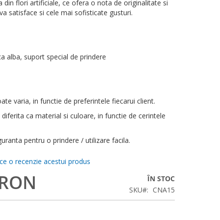
din flori artificiale, ce ofera o nota de originalitate si
a satisface si cele mai sofisticate gusturi.
ca alba, suport special de prindere
ate varia, in functie de preferintele fiecarui client.
 diferita ca material si culoare, in functie de cerintele
uranta pentru o prindere / utilizare facila.
ace o recenzie acestui produs
 RON
ÎN STOC
SKU
CNA15