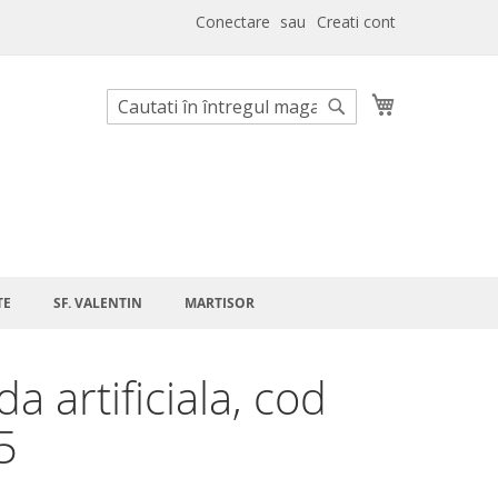
Conectare
Creati cont
Cosul meu
Cautare
Cautare
TE
SF. VALENTIN
MARTISOR
a artificiala, cod
5