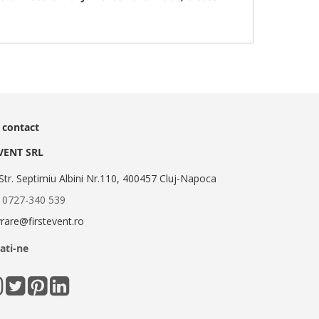
 contact
EVENT SRL
Str. Septimiu Albini Nr.110, 400457 Cluj-Napoca
:
0727-340 539
ivrare@firstevent.ro
ati-ne