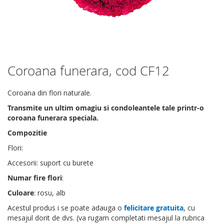
Coroana funerara, cod CF12
Skip
to
the
Coroana din flori naturale.
beginning
Transmite un ultim omagiu si condoleantele tale printr-o
of
coroana funerara speciala.
the
images
Compozitie
gallery
Flori:
Accesorii: suport cu burete
Numar fire flori
:
Culoare
: rosu, alb
Acestul produs i se poate adauga o
felicitare gratuita
, cu
mesajul dorit de dvs. (va rugam completati mesajul la rubrica