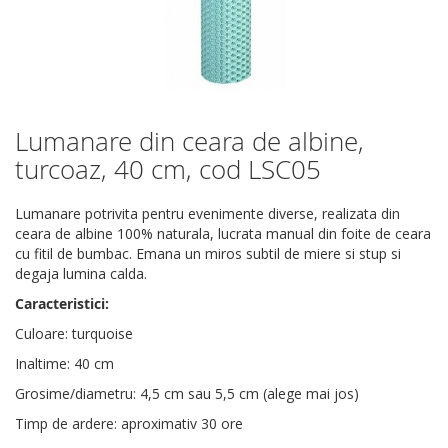
Lumanare din ceara de albine,
Skip
to
turcoaz, 40 cm, cod LSC05
the
beginning
Lumanare potrivita pentru evenimente diverse, realizata din
of
ceara de albine 100% naturala, lucrata manual din foite de ceara
the
cu fitil de bumbac. Emana un miros subtil de miere si stup si
images
degaja lumina calda.
gallery
Caracteristici:
Culoare: turquoise
Inaltime: 40 cm
Grosime/diametru: 4,5 cm sau 5,5 cm (alege mai jos)
Timp de ardere: aproximativ 30 ore